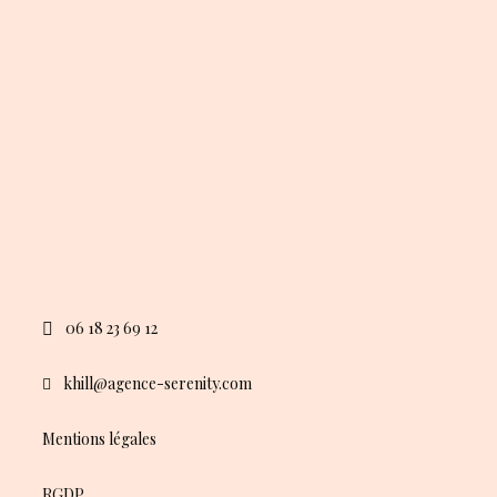
06 18 23 69 12
khill@agence-serenity.com
Mentions légales
RGDP