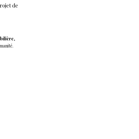
ojet de
bilière
,
manité.