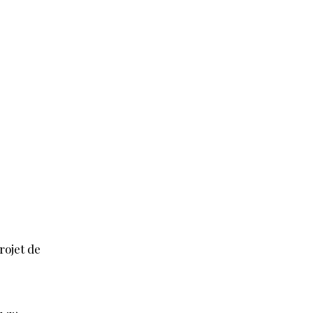
ty
ojet de