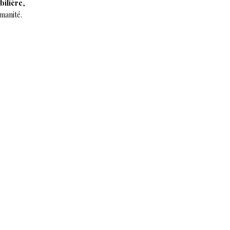
bilière
,
manité.