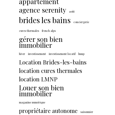
appartement
agence serenity
août
brides les bains
conciergerie
cures thermales
french alps
gérer son bien
immobilier
hiver
investissement
investissement locatif
lmnp
Location Brides-les-bains
location cures thermales
location LMNP
Louer son bien
immobilier
magazine numérique
propriétaire autonome
saisonnier