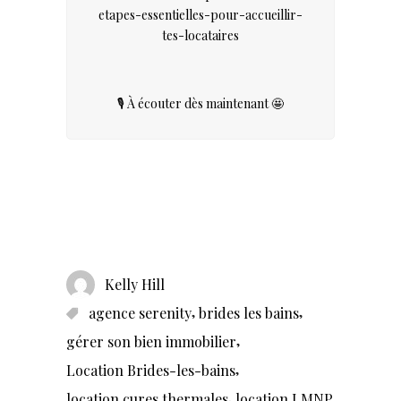
etapes-essentielles-pour-accueillir-
tes-locataires
🎙️ À écouter dès maintenant 🤩
Un projet de vente ?
Kelly Hill
,
,
agence serenity
brides les bains
,
gérer son bien immobilier
,
Location Brides-les-bains
,
location cures thermales
location LMNP