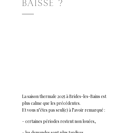
BAISSE ?
Mes 5 astuces pour
bien louer malgré la
baisse de
fréquentation
thermale
La saison thermale 2025 à Brides-les-Bains est
plus calme que les précédentes.
Et vous n’êtes pas seul(e) à l’avoir remarqué :
– certaines périodes restent non louées,
– les demandes sont plus tardives,