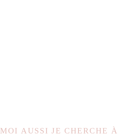
clé va trouver sa
serrure.
Si vous avez le bien idéal ou s’il s’en
approche, contactez- nous pour
une pré visite !
MOI AUSSI JE CHERCHE À