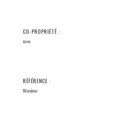
CO-PROPRIÉTÉ :
non
RÉFÉRENCE :
Maxime
Quelque part ici, une