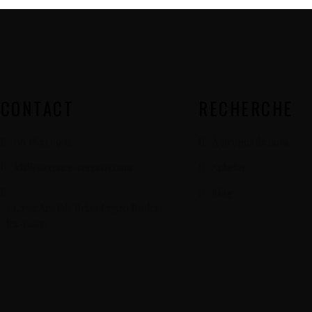
CONTACT
RECHERCHE
06 18 23 69 12
À propos de nous
khill@agence-serenity.com
Acheter
Blog
19, rue Aristide Briand 73570 Brides-
les-Bains