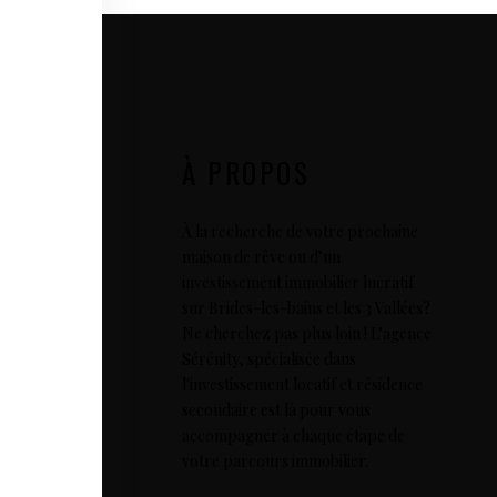
À PROPOS
À la recherche de votre prochaine
maison de rêve ou d’un
investissement immobilier lucratif
sur Brides-les-bains et les 3 Vallées?
Ne cherchez pas plus loin ! L’agence
Sérénity, spécialisée dans
l'investissement locatif et résidence
secondaire est là pour vous
accompagner à chaque étape de
votre parcours immobilier.